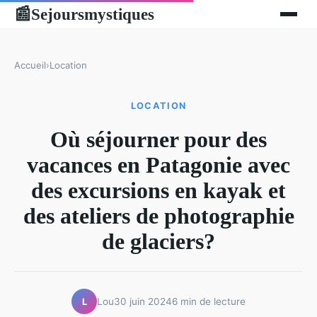
Sejoursmystiques
📰
Accueil
›
Location
LOCATION
Où séjourner pour des
vacances en Patagonie avec
des excursions en kayak et
des ateliers de photographie
de glaciers?
Lou
30 juin 2024
6 min de lecture
L