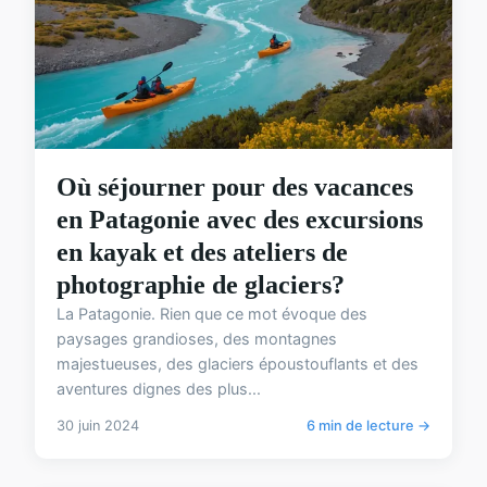
Où séjourner pour des vacances
en Patagonie avec des excursions
en kayak et des ateliers de
photographie de glaciers?
La Patagonie. Rien que ce mot évoque des
paysages grandioses, des montagnes
majestueuses, des glaciers époustouflants et des
aventures dignes des plus...
30 juin 2024
6 min de lecture →