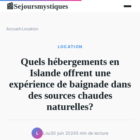
Sejoursmystiques
📰
Accueil
›
Location
LOCATION
Quels hébergements en
Islande offrent une
expérience de baignade dans
des sources chaudes
naturelles?
Lou
30 juin 2024
5 min de lecture
L