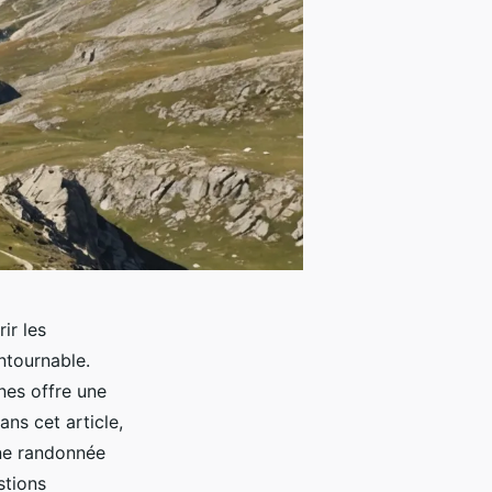
ir les
ntournable.
nes offre une
ns cet article,
une randonnée
stions