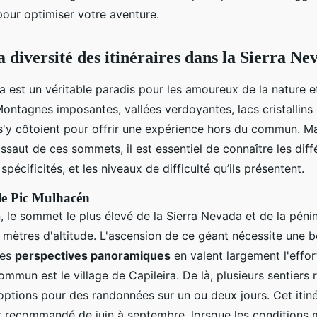
our optimiser votre aventure.
 diversité des itinéraires dans la Sierra Ne
a est un véritable paradis pour les amoureux de la nature e
ontagnes imposantes, vallées verdoyantes, lacs cristallin
s'y côtoient pour offrir une expérience hors du commun. M
assaut de ces sommets, il est essentiel de connaître les diff
s spécificités, et les niveaux de difficulté qu’ils présentent.
 le Pic Mulhacén
 le sommet le plus élevé de la Sierra Nevada et de la pénin
 mètres d'altitude. L'ascension de ce géant nécessite une 
les
perspectives panoramiques
en valent largement l'effor
ommun est le village de Capileira. De là, plusieurs sentiers 
options pour des randonnées sur un ou deux jours. Cet itiné
t recommandé de juin à septembre, lorsque les conditions