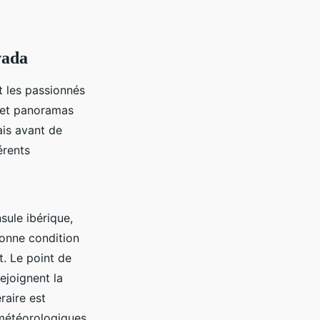
vada
t les passionnés
s et panoramas
ais avant de
érents
sule ibérique,
bonne condition
t. Le point de
rejoignent la
raire est
 météorologiques