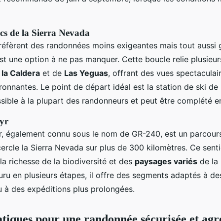
acs de la Sierra Nevada
réfèrent des randonnées moins exigeantes mais tout aussi gr
st une option à ne pas manquer. Cette boucle relie plusieurs
 la Caldera
et de
Las Yeguas
, offrant des vues spectaculair
onnantes. Le point de départ idéal est la station de ski de
ssible à la plupart des randonneurs et peut être complété e
ayr
yr, également connu sous le nom de GR-240, est un parcour
cercle la Sierra Nevada sur plus de 300 kilomètres. Ce sent
la richesse de la biodiversité et des
paysages variés
de la
uru en plusieurs étapes, il offre des segments adaptés à d
u à des expéditions plus prolongées.
atiques pour une randonnée sécurisée et agr