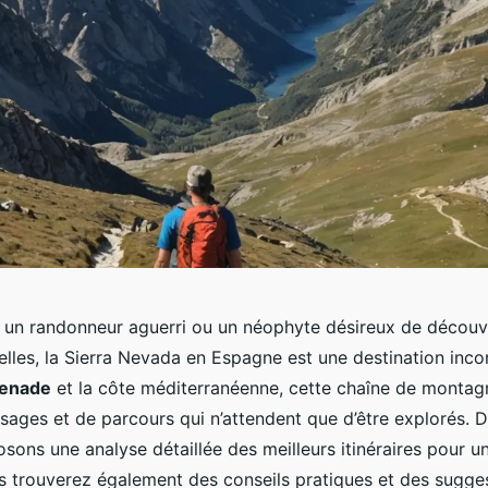
un randonneur aguerri ou un néophyte désireux de découvr
elles, la Sierra Nevada en Espagne est une destination inco
enade
et la côte méditerranéenne, cette chaîne de montag
sages et de parcours qui n’attendent que d’être explorés. Da
sons une analyse détaillée des meilleurs itinéraires pour 
us trouverez également des conseils pratiques et des sugge