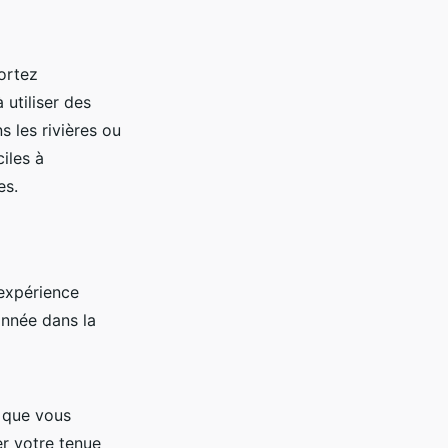
ortez
 utiliser des
s les rivières ou
iles à
es.
 expérience
onnée dans la
s que vous
er votre tenue