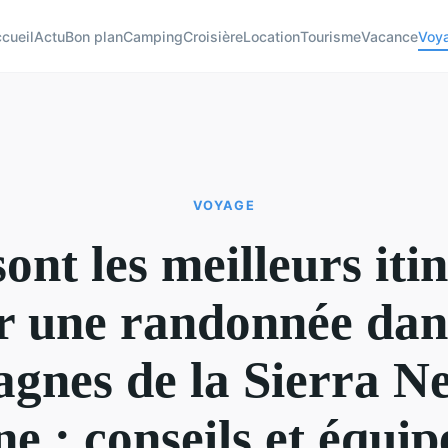
cueil
Actu
Bon plan
Camping
Croisière
Location
Tourisme
Vacance
Voy
VOYAGE
ont les meilleurs iti
r une randonnée dans
gnes de la Sierra N
e : conseils et équi