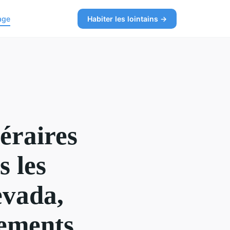
age
Habiter les lointains →
néraires
 les
evada,
pements