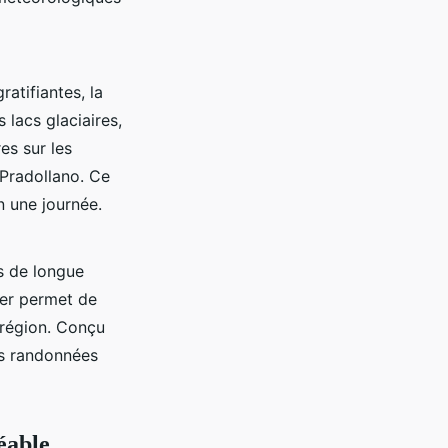
atifiantes, la
 lacs glaciaires,
es sur les
 Pradollano. Ce
n une journée.
s de longue
ier permet de
 région. Conçu
es randonnées
éable