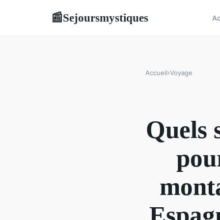
Sejoursmystiques
📰
Ac
Accueil
›
Voyage
Quels s
pou
monta
Espagn