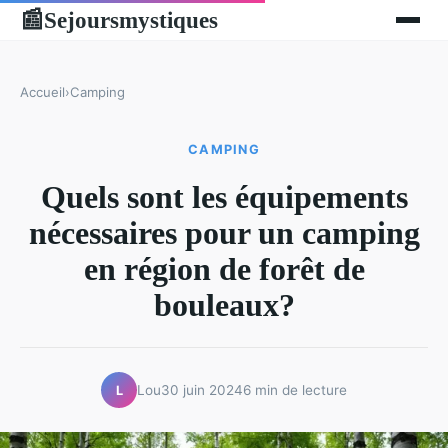
Sejoursmystiques
📰
Accueil
›
Camping
CAMPING
Quels sont les équipements
nécessaires pour un camping
en région de forêt de
bouleaux?
Lou
30 juin 2024
6 min de lecture
L